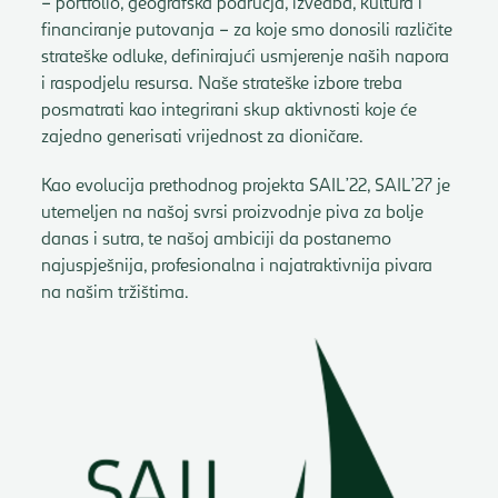
– portfolio, geografska područja, izvedba, kultura i
financiranje putovanja – za koje smo donosili različite
strateške odluke, definirajući usmjerenje naših napora
i raspodjelu resursa. Naše strateške izbore treba
posmatrati kao integrirani skup aktivnosti koje će
zajedno generisati vrijednost za dioničare.
Kao evolucija prethodnog projekta SAIL’22, SAIL’27 je
utemeljen na našoj svrsi proizvodnje piva za bolje
danas i sutra, te našoj ambiciji da postanemo
najuspješnija, profesionalna i najatraktivnija pivara
na našim tržištima.