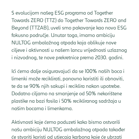
S evolucijom našeg ESG programa od Together
Towards ZERO (TTZ) do Together Towards ZERO and
Beyond (TTZAB), uveli smo pakovanje kao novo ESG
fokusno područje. Unutar toga, imamo ambiciju
NULTOG ambalažnog otpada koja oblikuje nove
ciljeve i aktivnosti u našem lancu vrijednosti uzlaznog
i nizvodnog, te nove prekretnice prema 2030. godini.
Ići ćemo dalje osiguravajući da se 100% naših boca i
limenki može reciklirati, ponovno koristiti ili obnoviti,
te da se 90% njih sakupi i reciklira nakon upotrebe.
Dodatno ciljamo na smanjenje od 50% nekorištene
plastike na bazi fosila i 50% recikliranog sadržaja u
našim bocama i limenkama.
Aktivnosti koje ćemo poduzeti kako bismo ostvarili
našu ambiciju NULTOG ambalažnog otpada također
će stvoriti koristi od utjecaja karbona koje će ubrzati