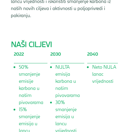
lancu vrijednosti i iskoristiti smanjenje karbona iz
naših novih ciljeva i aktivnosti u poljoprivredi i
pakiranju.
NAŠI CILJEVI
2022
2030
2040
50%
NULTA
Neto NULA
smanjenje
emisija
lanac
emisije
karbona u
vrijednosti
karbona u
našim
našim
pivovarama
pivovarama
30%
15%
smanjenje
smanjenje
emisija u
emisija u
lancu
lancu
vrijednosti