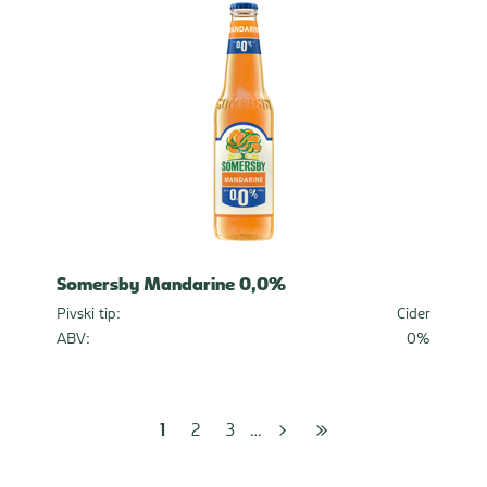
Somersby Mandarine 0,0%
Pivski tip:
Cider
ABV:
0%
Sljedeća
1
posljednja
2
3
stranica