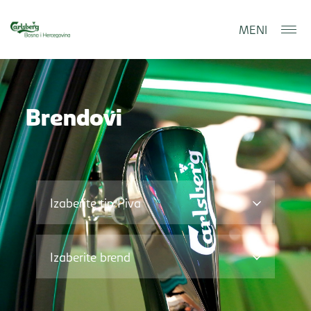
MENI
Brendovi
Traži
Izaberite tip Piva
Izaberite brend