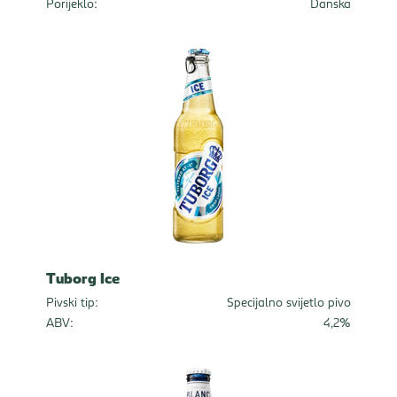
Porijeklo:
Danska
Tuborg Ice
Pivski tip:
Specijalno svijetlo pivo
ABV:
4,2%