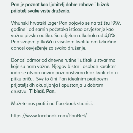
Pan je poznat kao ljubitelj dobre zabave i blizak
prijatelj svake vrste druženja.
Vrhunski hrvatski lager Pan pojavio se na tržištu 1997.
godine i od samih početaka isticao osvježenje kao
važnu pivsku odliku. Sa udjelom alkohola od 4,8%,
Pan svojom pitkošću i visokom kvalitetom tekućine
donosi osvježenje za svako druženje.
Donosi odmor od dnevne rutine i užitak u stvarima
koje su nam važne. Njegov bistar i osoban karakter
rado se otvora novim poznanstvima kroz kvalitetnu i
pitku priču.
Sve to čini Pan idealnim pratiocem
prijateljskih okupljanja i opuštanja u dobrom
društvu.
Ti biraš. Pan.
Možete nas pratiti na Facebook stranici:
https://www.facebook.com/PanBiH/