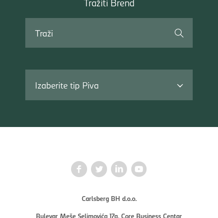
Tražiti Brend
Brend
Traži
Izaberite tip Piva
Carlsberg BH d.o.o.
Bulevar Meše Selimovića 17a, Core Business Centar